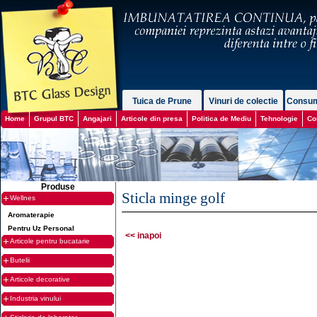
Tuica de Prune
Vinuri de colectie
Consum
Home
Grupul BTC
Angajari
Articole din presa
Politica de Mediu
Tehnologie
Co
Produse
Sticla minge golf
Wellnes
Aromaterapie
Pentru Uz Personal
<< inapoi
Articole pentru bucatarie
Butelii
Articole decorative
Industria vinului