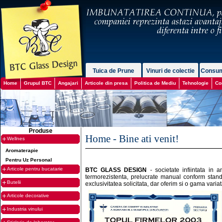
Tuica de Prune
Vinuri de colectie
Consum
Home
Grupul BTC
Angajari
Articole din presa
Politica de Mediu
Tehnologie
Co
Produse
Home - Bine ati venit!
Wellnes
Aromaterapie
Pentru Uz Personal
Articole pentru bucatarie
BTC GLASS DESIGN
- societate infiintata in a
termorezistenta, prelucrate manual conform stan
Butelii
exclusivitatea solicitata, dar oferim si o gama varia
Articole decorative
Industria vinului