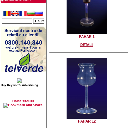
Sticlarie de laborator
PAHAR 1
DETALII
Buy Keyword$ Advertising
Harta siteului
PAHAR 12