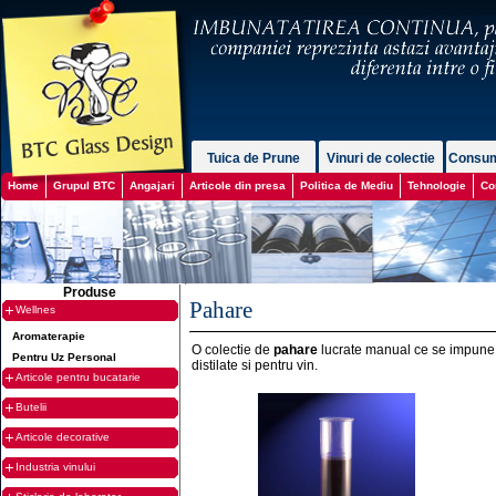
Tuica de Prune
Vinuri de colectie
Consum
Home
Grupul BTC
Angajari
Articole din presa
Politica de Mediu
Tehnologie
Co
Produse
Pahare
Wellnes
Aromaterapie
O colectie de
pahare
lucrate manual ce se impune p
Pentru Uz Personal
distilate si pentru vin.
Articole pentru bucatarie
Butelii
Articole decorative
Industria vinului