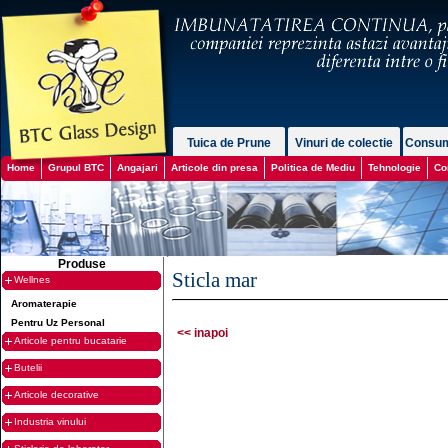
Tuica de Prune
Vinuri de colectie
Consum
Home
Grupul BTC
Angajari
Articole din presa
Politica de Mediu
Tehnologie
Co
Produse
Sticla mar
Wellnes
Aromaterapie
Pentru Uz Personal
<< inapoi
Articole pentru bucatarie
Butelii
Articole decorative
Industria vinului