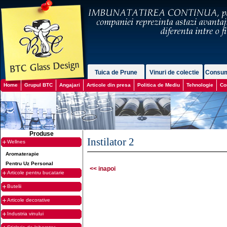
Tuica de Prune
Vinuri de colectie
Consum
Home
Grupul BTC
Angajari
Articole din presa
Politica de Mediu
Tehnologie
Co
Produse
Instilator 2
Wellnes
Aromaterapie
Pentru Uz Personal
<< inapoi
Articole pentru bucatarie
Butelii
Articole decorative
Industria vinului