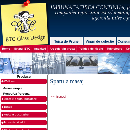
Tuica de Prune
Vinuri de colectie
Consum
Home
Grupul BTC
Angajari
Articole din presa
Politica de Mediu
Tehnologie
Co
Produse
Spatula masaj
Wellnes
Aromaterapie
Pentru Uz Personal
<< inapoi
Articole pentru bucatarie
Butelii
Articole decorative
Industria vinului